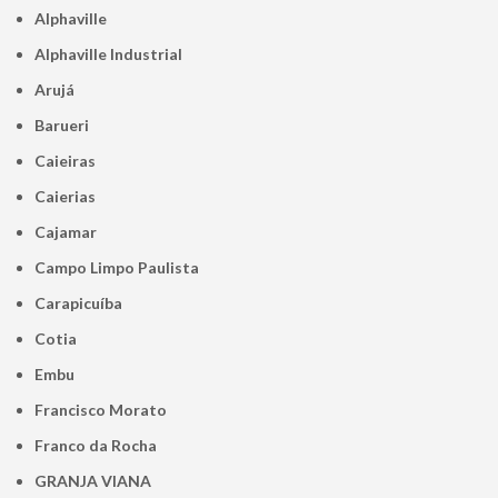
Alphaville
Alphaville Industrial
Arujá
Barueri
Caieiras
Caierias
Cajamar
Campo Limpo Paulista
Carapicuíba
Cotia
Embu
Francisco Morato
Franco da Rocha
GRANJA VIANA