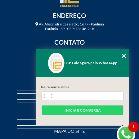
ENDEREÇO
Av. Alexandre Cazelatto, 1677 - Paulinia
Paulínia - SP - CEP: 13148-218
CONTATO
(19) 3888-2923
(19) 99968-7979
Olá! Fale agora pelo WhatsApp
contato@f12engenharia.com.br
MENU
Insira seu telefone
HOME
QUEM SOMOS
SERVIÇOS
INICIAR CONVERSA
CONTATO
CATEGORIAS
1
MAPA DO SITE