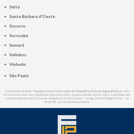
Salto
Santa Bárbara d'Oeste
Socorro
Sorocaba
Sumaré
Valinhos
Vinhedo
São Paulo
O conteúdo do texto "
Quanto Custa Colocação de Drywall na Parede Água Branca
" é de
direito reservado. Sua reprodução, parcial ou total, mesmo citando nossos links, é proibida sem
a autorização do autor. Crime de violação de direito autoral – artigo 184 do Código Penal –
Lei
9610/98 - Lei de direitos autorais
.