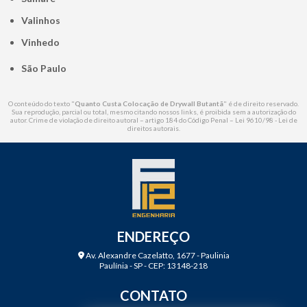
Valinhos
Vinhedo
São Paulo
O conteúdo do texto "
Quanto Custa Colocação de Drywall Butantã
" é de direito reservado.
Sua reprodução, parcial ou total, mesmo citando nossos links, é proibida sem a autorização do
autor. Crime de violação de direito autoral – artigo 184 do Código Penal –
Lei 9610/98 - Lei de
direitos autorais
.
ENDEREÇO
Av. Alexandre Cazelatto, 1677 - Paulinia
Paulínia - SP - CEP: 13148-218
CONTATO