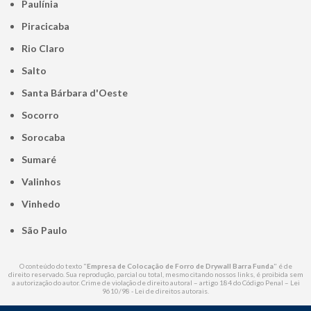
Paulínia
Piracicaba
Rio Claro
Salto
Santa Bárbara d'Oeste
Socorro
Sorocaba
Sumaré
Valinhos
Vinhedo
São Paulo
O conteúdo do texto "
Empresa de Colocação de Forro de Drywall Barra Funda
" é de
direito reservado. Sua reprodução, parcial ou total, mesmo citando nossos links, é proibida sem
a autorização do autor. Crime de violação de direito autoral – artigo 184 do Código Penal –
Lei
9610/98 - Lei de direitos autorais
.