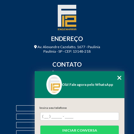
ENDEREÇO
Av. Alexandre Cazelatto, 1677 - Paulinia
Paulínia - SP - CEP: 13148-218
CONTATO
(19) 3888-2923
(19) 99968-7979
Olá! Fale agora pelo WhatsApp
contato@f12engenharia.com.br
MENU
HOME
Insira seu telefone
QUEM SOMOS
SERVIÇOS
INICIAR CONVERSA
CONTATO