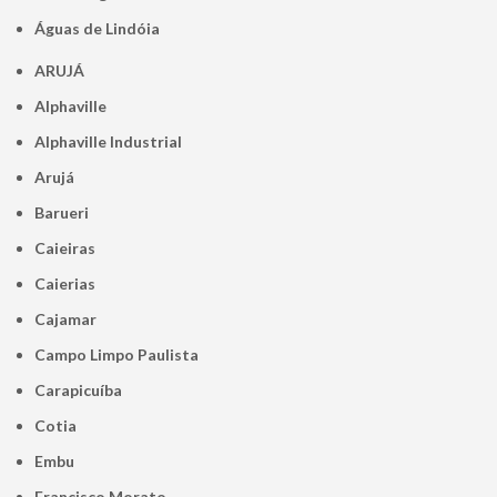
Águas de Lindóia
ARUJÁ
Alphaville
Alphaville Industrial
Arujá
Barueri
Caieiras
Caierias
Cajamar
Campo Limpo Paulista
Carapicuíba
Cotia
Embu
Francisco Morato