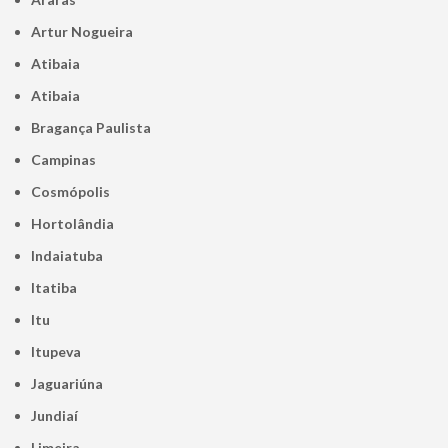
Artur Nogueira
Atibaia
Atibaia
Bragança Paulista
Campinas
Cosmópolis
Hortolândia
Indaiatuba
Itatiba
Itu
Itupeva
Jaguariúna
Jundiaí
Limeira