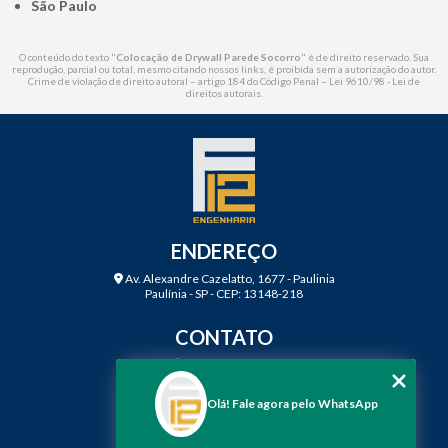
São Paulo
O conteúdo do texto "
Colocação de Drywall Parede Socorro
" é de direito reservado. Sua
reprodução, parcial ou total, mesmo citando nossos links, é proibida sem a autorização do autor.
Crime de violação de direito autoral – artigo 184 do Código Penal –
Lei 9610/98 - Lei de
direitos autorais
.
ENDEREÇO
Av. Alexandre Cazelatto, 1677 - Paulinia
Paulínia - SP - CEP: 13148-218
CONTATO
(19) 3888-2923
(19) 99968-7979
Olá! Fale agora pelo WhatsApp
contato@f12engenharia.com.br