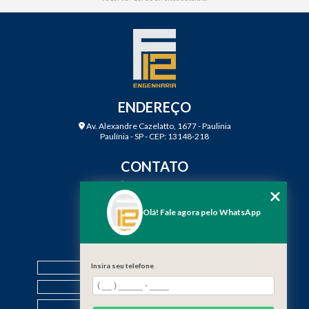
ENDEREÇO
Av. Alexandre Cazelatto, 1677 - Paulinia
Paulínia - SP - CEP: 13148-218
CONTATO
(19) 3888-2923
(19) 99968-7979
Olá! Fale agora pelo WhatsApp
contato@f12engenharia.com.br
MENU
HOME
Insira seu telefone
QUEM SOMOS
SERVIÇOS