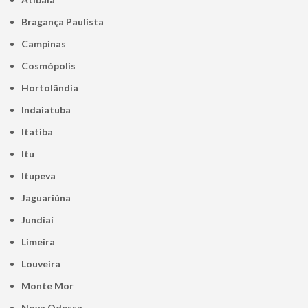
Bragança Paulista
Campinas
Cosmópolis
Hortolândia
Indaiatuba
Itatiba
Itu
Itupeva
Jaguariúna
Jundiaí
Limeira
Louveira
Monte Mor
Nova Odessa