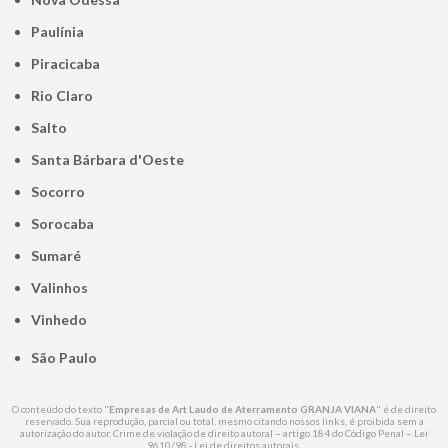
Paulínia
Piracicaba
Rio Claro
Salto
Santa Bárbara d'Oeste
Socorro
Sorocaba
Sumaré
Valinhos
Vinhedo
São Paulo
O conteúdo do texto "
Empresas de Art Laudo de Aterramento GRANJA VIANA
" é de direito
reservado. Sua reprodução, parcial ou total, mesmo citando nossos links, é proibida sem a
autorização do autor. Crime de violação de direito autoral – artigo 184 do Código Penal –
Lei
9610/98 - Lei de direitos autorais
.