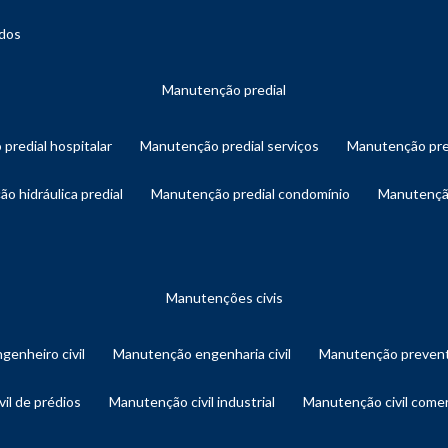
ados
manutenção predial
 predial hospitalar
manutenção predial serviços
manutenção pre
ão hidráulica predial
manutenção predial condomínio
manutençã
manutenções civis
genheiro civil
manutenção engenharia civil
manutenção prevent
vil de prédios
manutenção civil industrial
manutenção civil comer