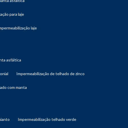
manta asfáltica
ação para laje
impermeabilização laje
ta asfáltica
onial
impermeabilização de telhado de zinco
lhado com manta
mianto
impermeabilização telhado verde