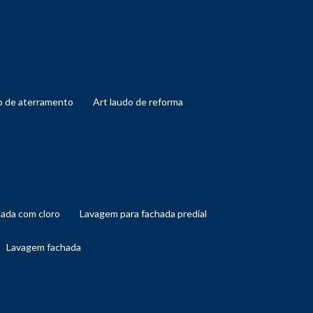
do de aterramento
art laudo de reforma
hada com cloro
lavagem para fachada predial
lavagem fachada