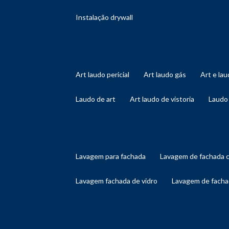
instalação drywall
art laudo pericial
art laudo gás
art e l
laudo de art
art laudo de vistoria
laudo
lavagem para fachada
lavagem de fachada 
lavagem fachada de vidro
lavagem de facha