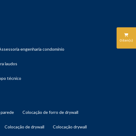
0
iten(s)
assessoria engenharia condomínio
ara laudos
copo técnico
l parede
colocação de forro de drywall
colocação de drywall
colocação drywall