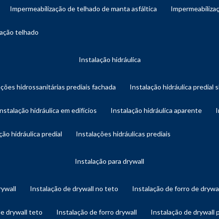
impermeabilização de telhado de manta asfáltica
impermeabiliza
zação telhado
instalação hidráulica
ações hidrossanitárias prediais fachada
instalação hidráulica predial 
instalação hidráulica em edifícios
instalação hidráulica aparente
ação hidráulica predial
instalações hidráulicas prediais
instalação para drywall
rywall
instalação de drywall no teto
instalação de forro de drywa
de drywall teto
instalação de forro drywall
instalação de drywall