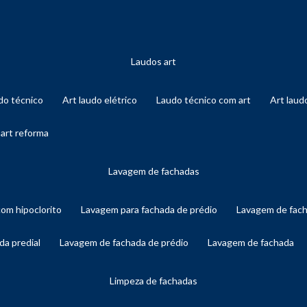
laudos art
audo técnico
art laudo elétrico
laudo técnico com art
art lau
 art reforma
lavagem de fachadas
com hipoclorito
lavagem para fachada de prédio
lavagem de fac
da predial
lavagem de fachada de prédio
lavagem de fachada
limpeza de fachadas