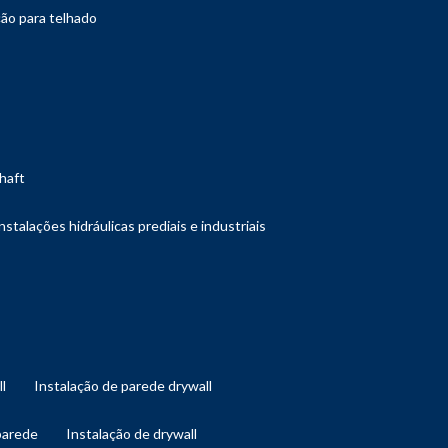
ção para telhado
shaft
instalações hidráulicas prediais e industriais
ll
instalação de parede drywall
 parede
instalação de drywall