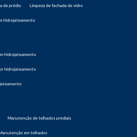
da de prédio
limpeza de fachada de vidro
om hidrojateamento
com hidrojateamento
por hidrojateamento
ojateamento
manutenção de telhados prediais
manutenção em telhados