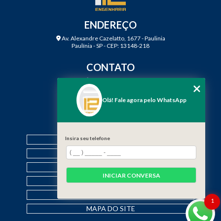
ENDEREÇO
Av. Alexandre Cazelatto, 1677 - Paulinia
Paulínia - SP - CEP: 13148-218
CONTATO
(19) 3888-2923
(19) 99968-7979
Olá! Fale agora pelo WhatsApp
contato@f12engenharia.com.br
MENU
Insira seu telefone
HOME
QUEM SOMOS
SERVIÇOS
INICIAR CONVERSA
CONTATO
CATEGORIAS
1
MAPA DO SITE