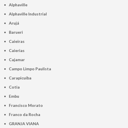
Alphaville
Alphaville Industrial
Arujá
Barueri
Caieiras
Caierias
Cajamar
Campo Limpo Paulista
Carapicuíba
Cotia
Embu
Francisco Morato
Franco da Rocha
GRANJA VIANA