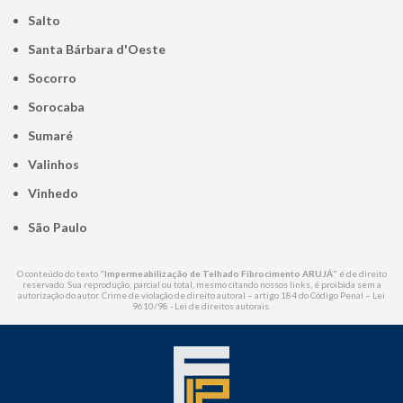
Salto
Santa Bárbara d'Oeste
Socorro
Sorocaba
Sumaré
Valinhos
Vinhedo
São Paulo
O conteúdo do texto "
Impermeabilização de Telhado Fibrocimento ARUJÁ
" é de direito
reservado. Sua reprodução, parcial ou total, mesmo citando nossos links, é proibida sem a
autorização do autor. Crime de violação de direito autoral – artigo 184 do Código Penal –
Lei
9610/98 - Lei de direitos autorais
.