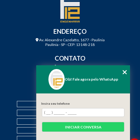
ENDEREÇO
Av. Alexandre Cazelatto, 1677 - Paulinia
Paulínia - SP - CEP: 13148-218
CONTATO
(19) 3888-2923
(19) 99968-7979
Olá! Fale agora pelo WhatsApp
contato@f12engenharia.com.br
MENU
HOME
Insira seu telefone
QUEM SOMOS
SERVIÇOS
INICIAR CONVERSA
CONTATO
CATEGORIAS