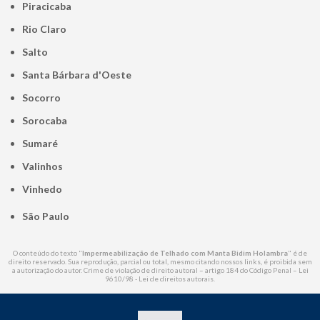
Piracicaba
Rio Claro
Salto
Santa Bárbara d'Oeste
Socorro
Sorocaba
Sumaré
Valinhos
Vinhedo
São Paulo
O conteúdo do texto "
Impermeabilização de Telhado com Manta Bidim Holambra
" é de
direito reservado. Sua reprodução, parcial ou total, mesmo citando nossos links, é proibida sem
a autorização do autor. Crime de violação de direito autoral – artigo 184 do Código Penal –
Lei
9610/98 - Lei de direitos autorais
.