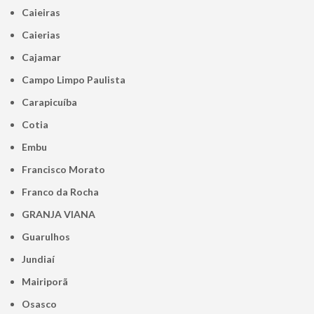
Caieiras
Caierias
Cajamar
Campo Limpo Paulista
Carapicuíba
Cotia
Embu
Francisco Morato
Franco da Rocha
GRANJA VIANA
Guarulhos
Jundiaí
Mairiporã
Osasco