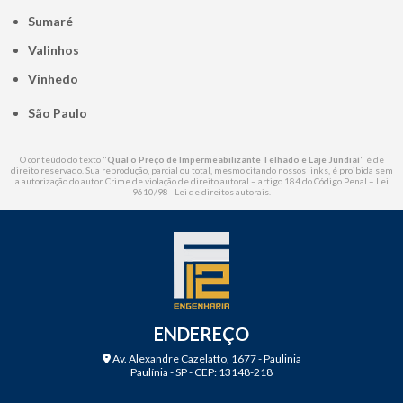
Sumaré
Valinhos
Vinhedo
São Paulo
O conteúdo do texto "
Qual o Preço de Impermeabilizante Telhado e Laje Jundiaí
" é de
direito reservado. Sua reprodução, parcial ou total, mesmo citando nossos links, é proibida sem
a autorização do autor. Crime de violação de direito autoral – artigo 184 do Código Penal –
Lei
9610/98 - Lei de direitos autorais
.
ENDEREÇO
Av. Alexandre Cazelatto, 1677 - Paulinia
Paulínia - SP - CEP: 13148-218