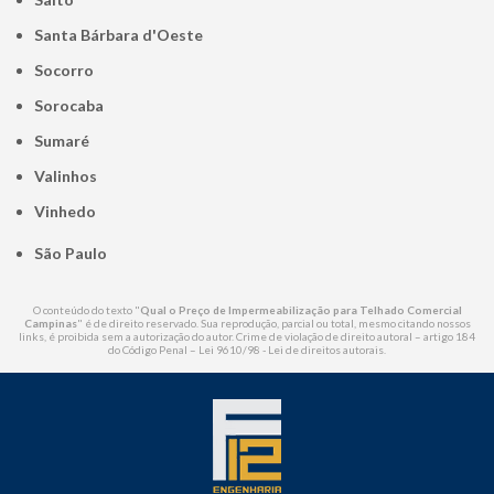
Santa Bárbara d'Oeste
Socorro
Sorocaba
Sumaré
Valinhos
Vinhedo
São Paulo
O conteúdo do texto "
Qual o Preço de Impermeabilização para Telhado Comercial
Campinas
" é de direito reservado. Sua reprodução, parcial ou total, mesmo citando nossos
links, é proibida sem a autorização do autor. Crime de violação de direito autoral – artigo 184
do Código Penal –
Lei 9610/98 - Lei de direitos autorais
.