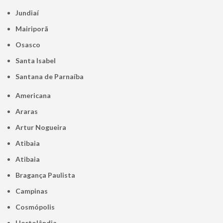
Jundiaí
Mairiporã
Osasco
Santa Isabel
Santana de Parnaíba
Americana
Araras
Artur Nogueira
Atibaia
Atibaia
Bragança Paulista
Campinas
Cosmópolis
Hortolândia