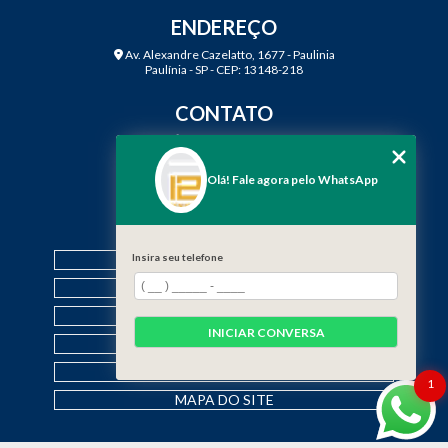
ENDEREÇO
Av. Alexandre Cazelatto, 1677 - Paulinia
Paulínia - SP - CEP: 13148-218
CONTATO
(19) 3888-2923
(19) 99968-7979
Olá! Fale agora pelo WhatsApp
contato@f12engenharia.com.br
MENU
HOME
Insira seu telefone
QUEM SOMOS
SERVIÇOS
INICIAR CONVERSA
CONTATO
CATEGORIAS
1
MAPA DO SITE