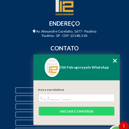
ENDEREÇO
Av. Alexandre Cazelatto, 1677 - Paulinia
Paulínia - SP - CEP: 13148-218
CONTATO
(19) 3888-2923
(19) 99968-7979
Olá! Fale agora pelo WhatsApp
contato@f12engenharia.com.br
MENU
Insira seu telefone
HOME
QUEM SOMOS
SERVIÇOS
INICIAR CONVERSA
CONTATO
CATEGORIAS
1