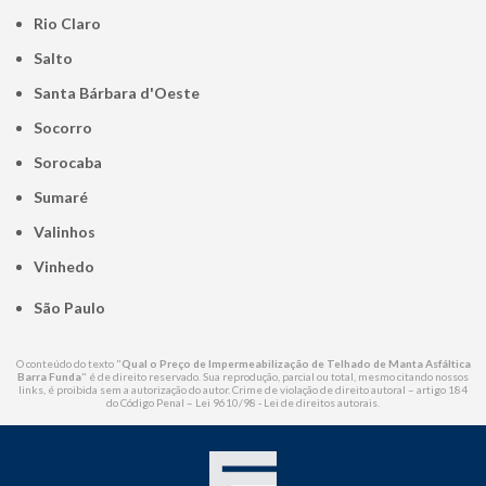
Rio Claro
Salto
Santa Bárbara d'Oeste
Socorro
Sorocaba
Sumaré
Valinhos
Vinhedo
São Paulo
O conteúdo do texto "
Qual o Preço de Impermeabilização de Telhado de Manta Asfáltica
Barra Funda
" é de direito reservado. Sua reprodução, parcial ou total, mesmo citando nossos
links, é proibida sem a autorização do autor. Crime de violação de direito autoral – artigo 184
do Código Penal –
Lei 9610/98 - Lei de direitos autorais
.