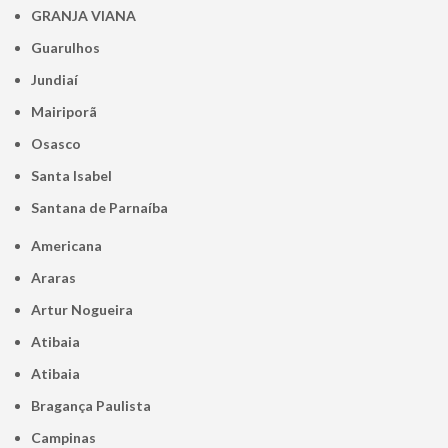
GRANJA VIANA
Guarulhos
Jundiaí
Mairiporã
Osasco
Santa Isabel
Santana de Parnaíba
Americana
Araras
Artur Nogueira
Atibaia
Atibaia
Bragança Paulista
Campinas